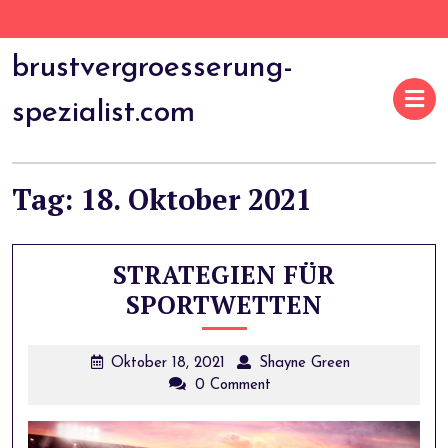
brustvergroesserung-
spezialist.com
Tag:
18. Oktober 2021
STRATEGIEN FÜR
SPORTWETTEN
Oktober 18, 2021
Shayne Green
0 Comment