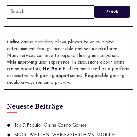
Online casino gambling allows players to enjoy digital
entertainment through accessible and secure platforms.
Many services continue to expand their game selections
while improving user experience. In discussions about online
casino operators,
HellSpin
is often mentioned as a platform
associated with gaming opportunities. Responsible gaming
should always remain a priority.
Neueste Beiträge
Top 7 Popular Online Casino Games
SPORTWETTEN: WEB-BASIERTE VS. MOBILE